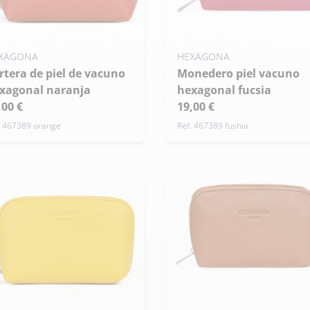
aquero
Chaqueta de plumón de
e
cuero
uero
XAGONA
HEXAGONA
el
Pantalones, vestidos y
Cadeaux pour elle
cesorios
Monedero piel vacuno
faldas de cuero
Cadeaux pour lui
xagonal naranja
hexagonal fucsia
Pantalones de cuero
,00 €
19,00 €
Patrouille de
Arthur et Aston
Jupe
France
. 467389 orange
Réf. 467389 fushia
Robe