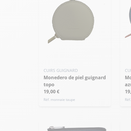
CUIRS GUIGNARD
CU
Monedero de piel guignard
Monedero de piel guignard
topo
az
19,00 €
19
Réf. monnaie taupe
Réf