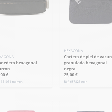
HEXAGONA
Cartera de piel de vacuno
XAGONA
granulada hexagonal
rron
negra
,00 €
25,00 €
. 151031 marron
Réf. 687823 noir