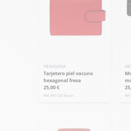
HEXAGONA
HE
Tarjetero piel vacuno
Monedero hexagonal
hexagonal fresa
ma
25,00 €
25
Réf. 461130 fraise
Réf