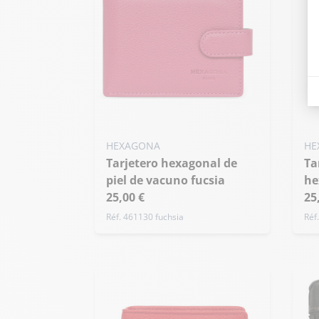
HEXAGONA
HE
Tarjetero hexagonal de
Tarjetero de piel vacuno
piel de vacuno fucsia
he
25,00 €
25
Réf. 461130 fuchsia
Réf