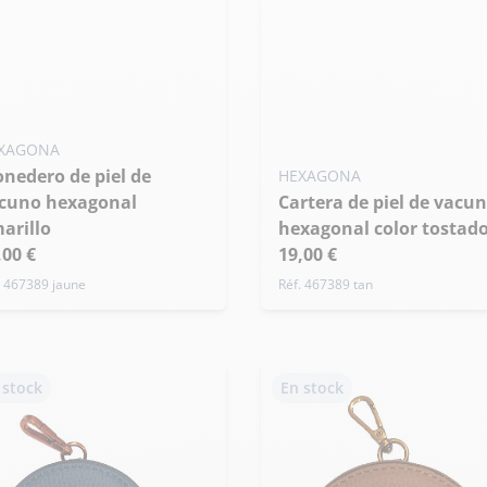
XAGONA
HEXAGONA
cuno hexagonal
Cartera de piel de vacuno
arillo
hexagonal color tostad
,00 €
19,00 €
. 467389 jaune
Réf. 467389 tan
 stock
En stock