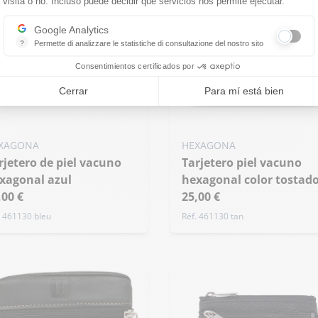
visita o no. Incluso puede decidir qué servicios nos permite ejecutar.
Google Analytics
?
Permette di analizzare le statistiche di consultazione del nostro sito
Indispensabile per la gestione del nostro sito, ci permette di misurare in
Consentimientos certificados por
Cerrar
Para mí está bien
XAGONA
HEXAGONA
Tarjetero piel vacuno
xagonal azul
hexagonal color tostad
,00 €
25,00 €
. 461130 bleu
Réf. 461130 tan