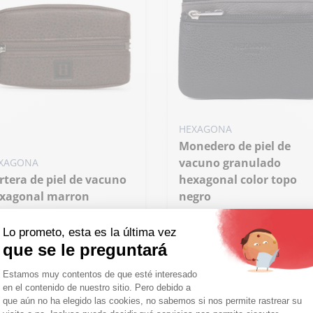
HEXAGONA
Monedero de piel de
vacuno granulado
XAGONA
hexagonal color topo
xagonal marron
negro
,00 €
25,00 €
Lo prometo, esta es la última vez
. 667297 marron
Réf. 687823 noir taupe
que se le preguntará
Plataforma de Gestión de Consentimie
Estamos muy contentos de que esté interesado
en el contenido de nuestro sitio. Pero debido a
Axeptio consent
que aún no ha elegido las cookies, no sabemos si nos permite rastrear su