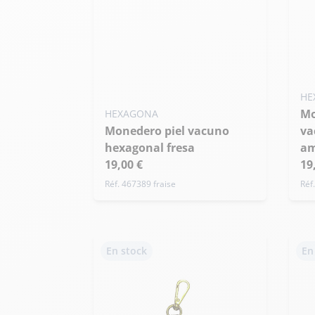
HE
Monedero de piel de
HEXAGONA
Monedero piel vacuno
va
hexagonal fresa
am
19,00 €
19
Réf. 467389 fraise
Réf
En stock
En