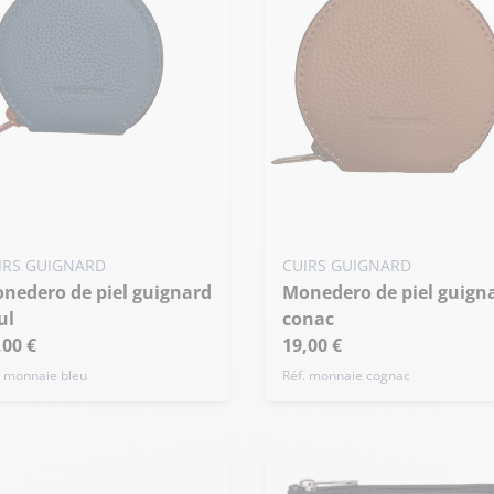
IRS GUIGNARD
CUIRS GUIGNARD
Monedero de piel guignard
ul
conac
,00 €
19,00 €
. monnaie bleu
Réf. monnaie cognac