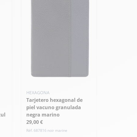
HEXAGONA
Tarjetero hexagonal de
piel vacuno granulada
zul
negra marino
29,00 €
Réf. 687816 noir marine