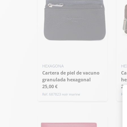
HEXAGONA
HE
Cartera de piel de vacuno
Cartera de piel de vacuno
granulada hexagonal
he
25,00 €
25
Réf. 687823 noir marine
Réf