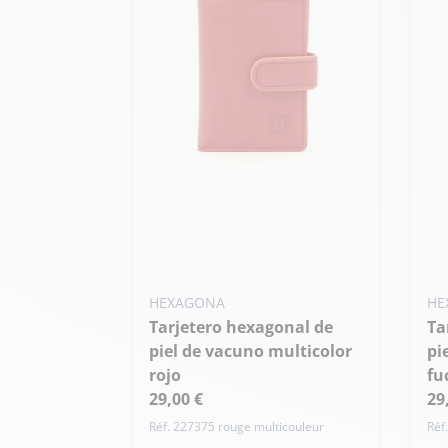
HEXAGONA
HE
Tarjetero hexagonal de
Tarjetero hexagonal de
piel de vacuno multicolor
pi
rojo
fu
29,00 €
29
Réf. 227375 rouge multicouleur
Réf