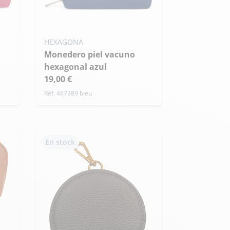
HEXAGONA
Monedero piel vacuno
hexagonal azul
Armée de l'air et
19,00 €
Marine
de l'espace
Nationale
Réf. 467389 bleu
En stock