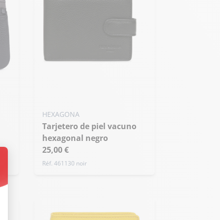
HEXAGONA
Tarjetero de piel vacuno
hexagonal negro
25,00 €
Réf. 461130 noir
nto: Personaliza tus Opciones