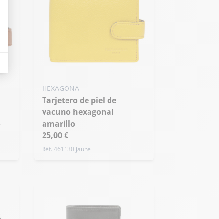
dicatori come il traffico, i prodotti più consultati o la distribuzione geografica 
HEXAGONA
Tarjetero de piel de
vacuno hexagonal
o
amarillo
25,00 €
Réf. 461130 jaune