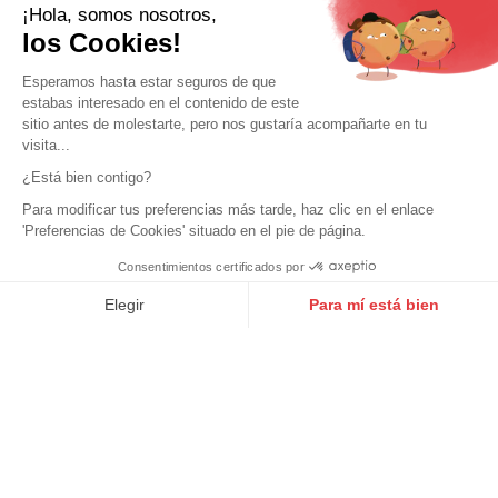
¡Hola, somos nosotros,
los Cookies!
Esperamos hasta estar seguros de que
Arreglos
estabas interesado en el contenido de este
sitio antes de molestarte, pero nos gustaría acompañarte en tu
visita...
¿Está bien contigo?
Para modificar tus preferencias más tarde, haz clic en el enlace
nuestras tiendas
'Preferencias de Cookies' situado en el pie de página.
3 tiendas en la zona oeste
Consentimientos certificados por
9.6
/10
10272 notas
Elegir
Para mí está bien
Nantes
Mauléon
La Rochelle
Axeptio consent
Plataforma de Gestión de Consentimiento: Personaliza tus Op
Nuestra plataforma te permite personalizar y gestionar tus ajus