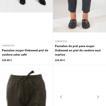
conejo color roble color topo
Oakwood negro
189,00 €
419,00 €
Promoción
OAKWOOD
OAKWOOD
Chaqueta de cuero con capucha de
madera de roble color canela para
Chaqueta de cuero con capucha
hombre
para hombre Oakwood marron
229,00 €
279,00 €
279,00 €