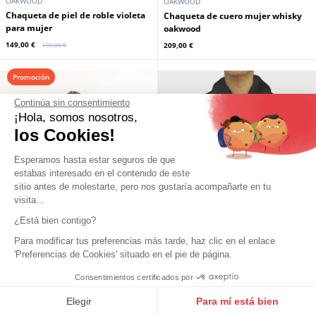
Continúa sin consentimiento
¡Hola, somos nosotros,
los Cookies!
Esperamos hasta estar seguros de que
OAKWOOD
estabas interesado en el contenido de este
Cazadora mujer piel roble negro
sitio antes de molestarte, pero nos gustaría acompañarte en tu
199,00 €
visita...
¿Está bien contigo?
En stock
Para modificar tus preferencias más tarde, haz clic en el enlace
Promoción
'Preferencias de Cookies' situado en el pie de página.
Consentimientos certificados por
9.6
/10
10271 notas
Elegir
Para mí está bien