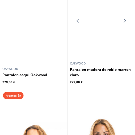
OAKWOOD
OAKWOOD
Pantalon de piel Oakwood para
Pantalon de mujer Oakwood piel
mujer en piel de cordero color
de cordero marron oscuro
negro
229,00 €
229,00 €