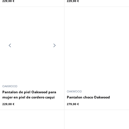
OAKWOOD
OAKWOOD
Pantalon de piel para mujer
Pantalon mujer Oakwood piel de
Oakwood en piel de cordero azul
cordero color café
marino
229,00 €
229,00 €