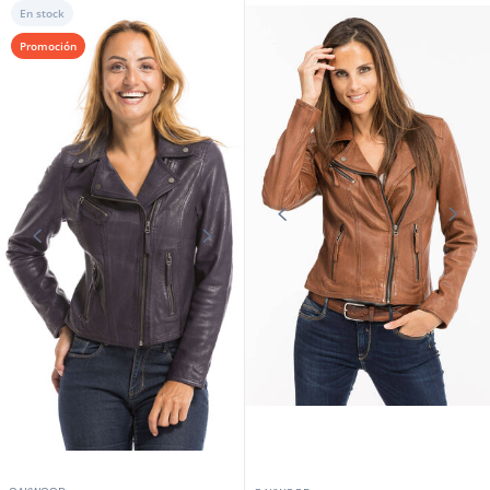
OAKWOOD
Plumifero de piel de cordero para
hombre cafe oakwood
289,00 €
359,00 €