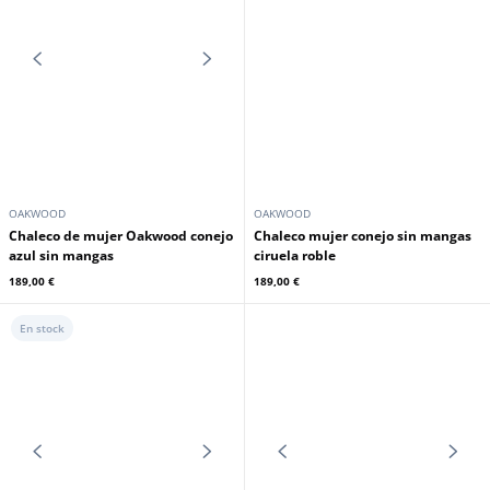
OAKWOOD
OAKWOOD
Chaleco mujer conejo sin mangas
Chaleco mujer conejo sin mangas
antracita roble
madera de roble beige oscuro
189,00 €
189,00 €