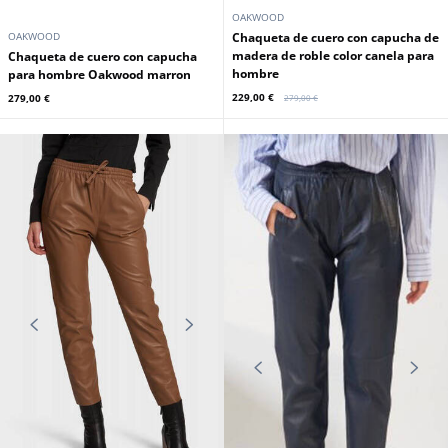
OAKWOOD
OAKWOOD
Chaleco de mujer Oakwood conejo
Chaleco mujer conejo sin mangas
azul sin mangas
ciruela roble
189,00 €
189,00 €
En stock
OAKWOOD
OAKWOOD
Chaleco de mujer sin mangas
Pantalon de mujer de piel elastica