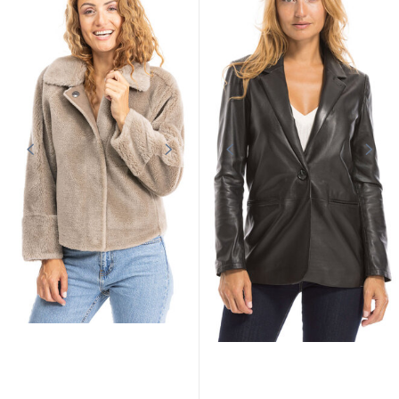
OAKWOOD
OAKWOOD
Pantalon de piel Oakwood para
mujer en piel de cordero caqui
Pantalon choco Oakwood
229,00 €
279,00 €