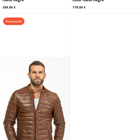
OAKWOOD
Chaqueta mujer lana roble color
OAKWOOD
topo
Americana mujer piel roble negro
249,00 €
289,00 €
299,00 €