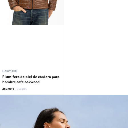
OAKWOOD
OAKWOOD
Plumifero de hombre de piel de
Falda de mujer de piel de cordero
roble negro
color roble negro
359,00 €
179,00 €
Promoción