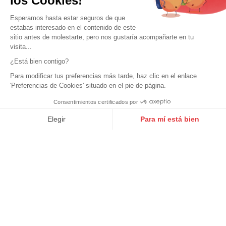
los Cookies!
Esperamos hasta estar seguros de que
estabas interesado en el contenido de este
sitio antes de molestarte, pero nos gustaría acompañarte en tu
visita...
¿Está bien contigo?
Para modificar tus preferencias más tarde, haz clic en el enlace
'Preferencias de Cookies' situado en el pie de página.
CUIRS GUIGNARD
DAYTONA73
Consentimientos certificados por
Guantes hombre piel de cordero
Plumifero Daytona caqui claro con
9.6
/10
10273 notas
marron Piel Guignard
capucha para hombre
Elegir
Para mí está bien
79,00 €
85,00 €
Axeptio consent
Plataforma de Gestión de Consentimiento: Personaliza tus Op
Nuestra plataforma te permite personalizar y gestionar tus ajus