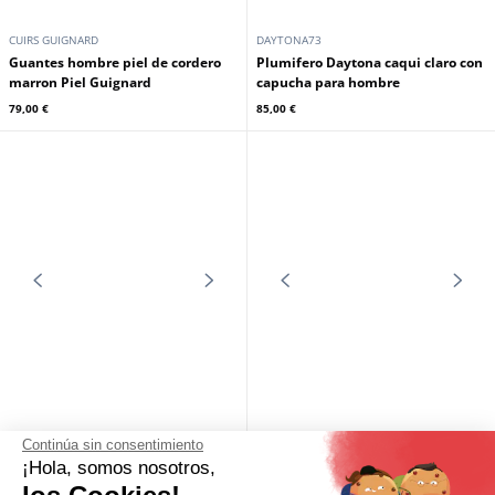
CUIRS GUIGNARD
SCHOTT
Guantes de guignard de piel de
Guantes de hombre Schott de piel
oveja marron claro
de cabra en color negro
59,00 €
55,00 €
CUIRS GUIGNARD
CUIRS GUIGNARD
Guantes de piel de cordero con
Guantes de piel para hombre piel
corcho para hombre.
de cordero negra guignard
79,00 €
79,00 €
Continúa sin consentimiento
¡Hola, somos nosotros,