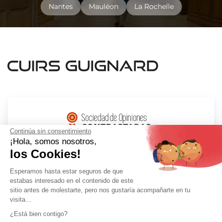
Nantes
Mauléon
La Rochelle
Continúa sin consentimiento
¡Hola, somos nosotros,
los Cookies!
Esperamos hasta estar seguros de que
estabas interesado en el contenido de este
sitio antes de molestarte, pero nos gustaría acompañarte en tu
Ayuda & contacto
visita...
¿Está bien contigo?
Guía de tallas