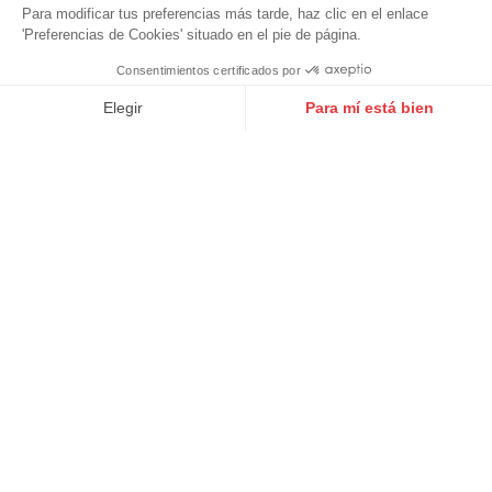
Para modificar tus preferencias más tarde, haz clic en el enlace
Talla grande
'Preferencias de Cookies' situado en el pie de página.
Guía de cuidados
Consentimientos certificados por
9.6
/10
10272 notas
Arreglos
Elegir
Para mí está bien
Servicio al cliente
Axeptio consent
Plataforma de Gestión de Consentimiento: Personaliza tus Op
Nuestra plataforma te permite personalizar y gestionar tus ajus
Cuirs guignard
Nuestras tiendas
Nuestras marcas
Los servicios
Pago seguro
Envío So Colissimo
Cambio y devolución